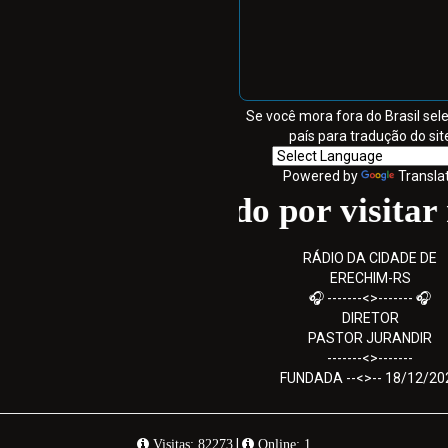
Se você mora fora do Brasil sel
país para tradução do sit
Powered by
Transla
Obrigado por visitar nos
RÁDIO DA CIDADE DE
ERECHIM-RS
🎧 -------<>------- 🎧
DIRETOR
PASTOR JURANDIR
-------<>-------
FUNDADA --<>-- 18/12/20
|
Visitas: 82273
Online: 1