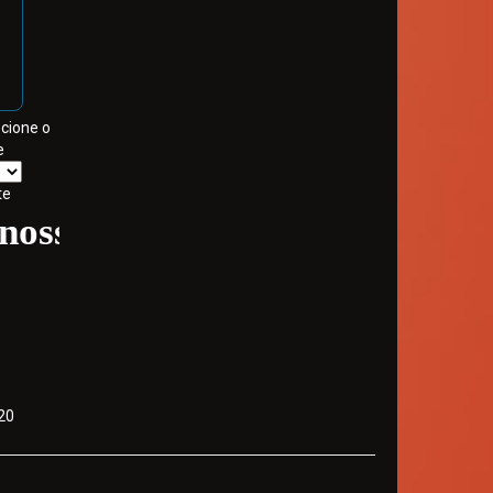
ecione o
e
te
so site - Volte sempre
20