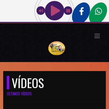
ASTS
IAS
IA
DOS
RAMAÇÃO
TOS
VÍDEOS
E
ÚLTIMOS VÍDEOS
E
ATO