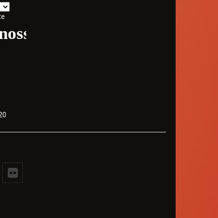
te
so site - Volte sempre
20