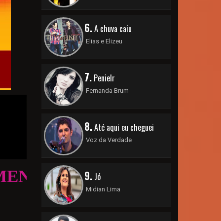
6.
A chuva caiu
Elias e Elizeu
7.
Penielr
Fernanda Brum
8.
Até aqui eu cheguei
Voz da Verdade
9.
Jó
Midian Lima