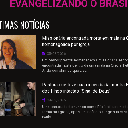
ELIZANDO O BRASIL E O M
TIMAS NOTÍCIAS
Missionária encontrada morta em mala na G
homenageada por igreja
05/08/2026
Um pastor prestou homenagem à missionária esco
encontrada morta dentro de uma mala na Grécia. Pet
Anderson afirmou que Lisa...
Pastora que teve casa incendiada mostra B
dos filhos intactas: ‘Sinal de Deus’
04/08/2026
Uma pastora testemunhou como Bíblias ficaram int
forma milagrosa, após um incêndio atingir sua cas
Paulo. ...