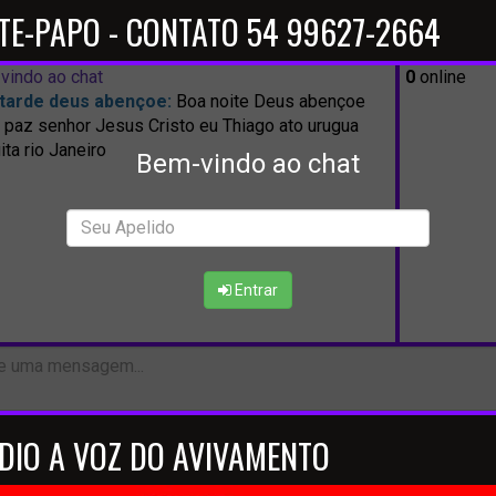
TE-PAPO - CONTATO 54 99627-2664
vindo ao chat
0
online
tarde deus abençoe:
Boa noite Deus abençoe
 paz senhor Jesus Cristo eu Thiago ato urugua
ta rio Janeiro
Bem-vindo ao chat
Entrar
DIO A VOZ DO AVIVAMENTO