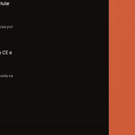
tular
lpas por
o CE e
guida na