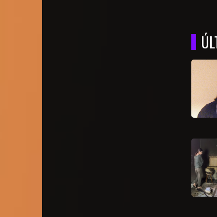
EVANG
ÚL