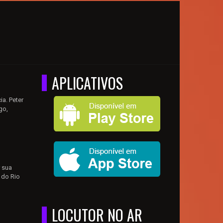
APLICATIVOS
a. Peter
go,
 sua
 do Rio
LOCUTOR NO AR