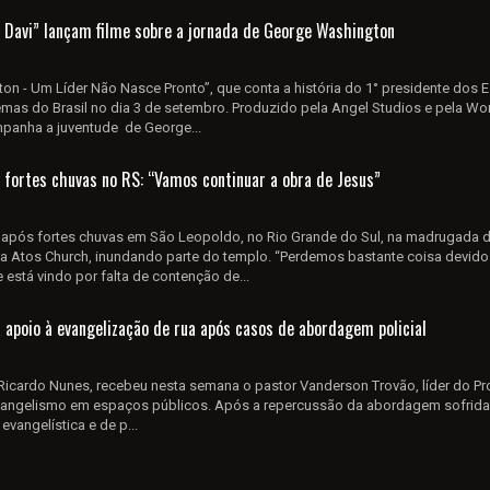
 Davi” lançam filme sobre a jornada de George Washington
on - Um Líder Não Nasce Pronto”, que conta a história do 1° presidente dos 
mas do Brasil no dia 3 de setembro. Produzido pela Angel Studios e pela Wo
mpanha a juventude de George...
s fortes chuvas no RS: “Vamos continuar a obra de Jesus”
 após fortes chuvas em São Leopoldo, no Rio Grande do Sul, na madrugada d
iu a Atos Church, inundando parte do templo. “Perdemos bastante coisa devid
stá vindo por falta de contenção de...
 apoio à evangelização de rua após casos de abordagem policial
 Ricardo Nunes, recebeu nesta semana o pastor Vanderson Trovão, líder do Pr
vangelismo em espaços públicos. Após a repercussão da abordagem sofrida
vangelística e de p...