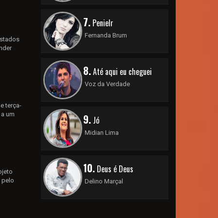
7.
Penielr
Fernanda Brum
Estados
nder
8.
Até aqui eu cheguei
Voz da Verdade
e terça-
o a um
9.
Jó
Midian Lima
10.
Deus é Deus
ojeto
 pelo
Delino Marçal