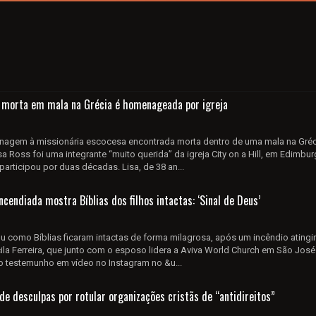
 morta em mala na Grécia é homenageada por igreja
agem à missionária escocesa encontrada morta dentro de uma mala na Gréci
 Ross foi uma integrante “muito querida” da igreja City on a Hill, em Edimbur
participou por duas décadas. Lisa, de 38 an...
ncendiada mostra Bíblias dos filhos intactas: ‘Sinal de Deus’
como Bíblias ficaram intactas de forma milagrosa, após um incêndio atingir
cila Ferreira, que junto com o esposo lidera a Aviva World Church em São José
 o testemunho em vídeo no Instagram no &u...
ede desculpas por rotular organizações cristãs de “antidireitos”