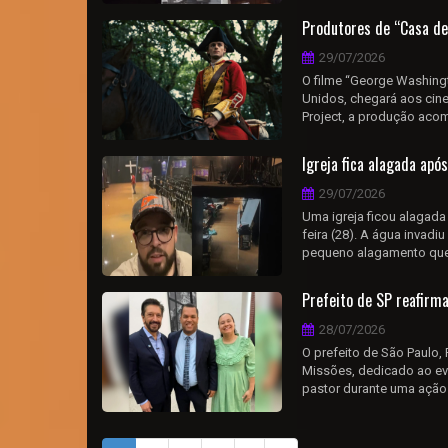
Produtores de “Casa de
29/07/2026
O filme “George Washingt
Unidos, chegará aos cine
Project, a produção aco
Igreja fica alagada apó
29/07/2026
Uma igreja ficou alagada
feira (28). A água invad
pequeno alagamento que e
Prefeito de SP reafirma
28/07/2026
O prefeito de São Paulo,
Missões, dedicado ao e
pastor durante uma ação e