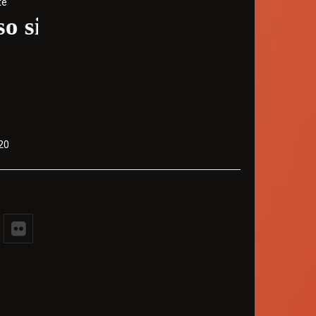
te
te - Volte sempre
20