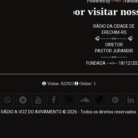
Powered by
Transla
Obrigado por visitar nosso si
RÁDIO DA CIDADE DE
ERECHIM-RS
🎧 -------<>------- 🎧
DIRETOR
PASTOR JURANDIR
-------<>-------
FUNDADA --<>-- 18/12/20
|
Visitas: 82292
Online: 1
RÁDIO A VOZ DO AVIVAMENTO © 2026 - Todos os direitos reservados.