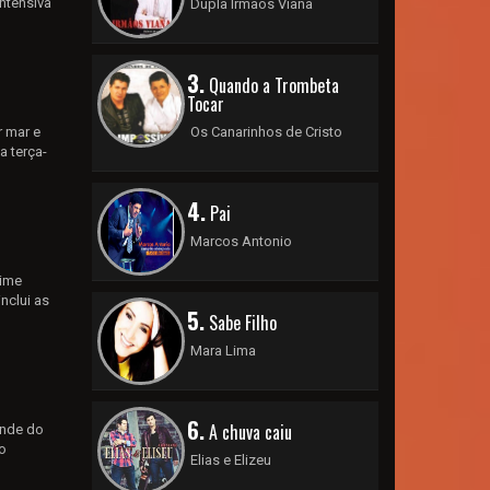
Intensiva
Dupla Irmãos Viana
3.
Quando a Trombeta
Tocar
r mar e
Os Canarinhos de Cristo
a terça-
4.
Pai
Marcos Antonio
gime
inclui as
5.
Sabe Filho
Mara Lima
6.
A chuva caiu
ande do
o
Elias e Elizeu