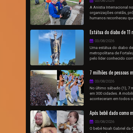
03/08/2026
A Anistia Internacional n
organizações cristãs, pró
humanos reconheceu que 
Estátua do diabo de 11 
03/08/2026
Uma estátua do diabo de 
metropolitana de Fortalez
pelo líder conhecido com
7 milhões de pessoas 
03/08/2026
No último sábado (1), 7 
em 300 cidades. A mobili
aconteceram em todos os 
Após bebê dado como mo
03/08/2026
O bebê Noah Gabriel da 