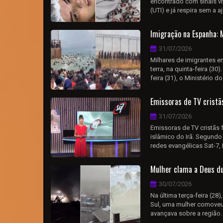
encontrado com sinais vit
(UTI) e já respira sem a a
Imigração na Espanha: 
31/07/2026
Milhares de imigrantes e
terra, na quinta-feira (30
feira (31), o Ministério 
Emissoras de TV cristãs
31/07/2026
Emissoras de TV cristãs 
islâmico do Irã. Segundo o
redes evangélicas Sat-7, N
Mulher clama a Deus dur
30/07/2026
Na última terça-feira (
Sul, uma mulher comoveu
avançava sobre a região