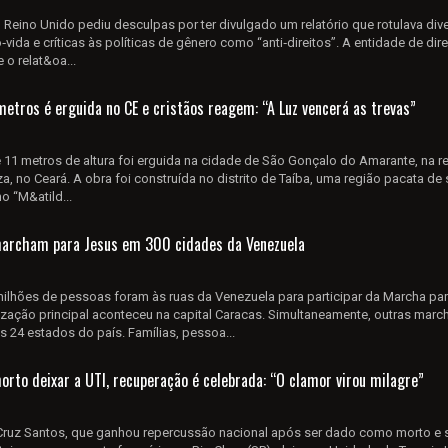
o Reino Unido pediu desculpas por ter divulgado um relatório que rotulava div
‑vida e críticas às políticas de gênero como “anti‑direitos”. A entidade de dire
o relat&oa...
metros é erguida no CE e cristãos reagem: “A Luz vencerá as trevas”
11 metros de altura foi erguida na cidade de São Gonçalo do Amarante, na r
a, no Ceará. A obra foi construída no distrito de Taíba, uma região pacata de s
o “M&atild...
marcham para Jesus em 300 cidades da Venezuela
milhões de pessoas foram às ruas da Venezuela para participar da Marcha pa
zação principal aconteceu na capital Caracas. Simultaneamente, outras marc
24 estados do país. Famílias, pessoa...
rto deixar a UTI, recuperação é celebrada: “O clamor virou milagre”
Cruz Santos, que ganhou repercussão nacional após ser dado como morto e 