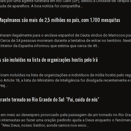
ais por uma agente funerária em Rio Claro (SP), deixou a Unidade de Terapia 
juda de aparelhos. A boa notícia foi compartilha...
Muçulmanos são mais de 2,5 milhões no país, com 1.700 mesquitas
ntraram ilegalmente para o enclave espanhol de Ceuta vindos do Marrocos po
). Cerca de 34 pessoas morreram durante a tentativa de entrar no território. Nest
do Interior da Espanha informou que estima que cerca de 49...
 são incluídas na lista de organizações hostis pelo Irã
foram incluídas na lista de organizações e indivíduos de mídia hostis pelo re
 Article 18, a lista do Ministério de Inteligência foi divulgada recentemente e 
ej...
ante tornado no Rio Grande do Sul: "Pai, cuida de nós"
28), em meio ao desespero provocado pela passagem de um tornado no Rio Gr
 internautas ao fazer uma oração pedindo ajuda a Deus enquanto o fenômen
. "Meu Deus, nosso Senhor, aonde vamos nos esco...