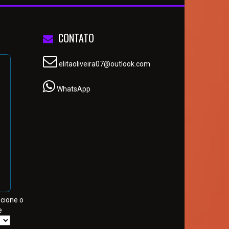
CONTATO
elitaoliveira07@outlook.com
WhatsApp
ecione o
e