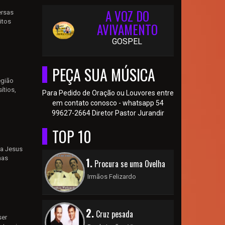
A VOZ DO
ersas
itos
AVIVAMENTO
GOSPEL
PEÇA SUA MÚSICA
egião
ítios,
Para Pedido de Oração ou Louvores entre
em contato conosco - whatsapp 54
99627-2664 Diretor Pastor Jurandir
TOP 10
ra Jesus
has
1.
Procura se uma Ovelha
Irmãos Felizardo
2.
Cruz pesada
ser