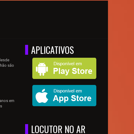
APLICATIVOS
 desde
lhão são
 anos em
es
LOCUTOR NO AR