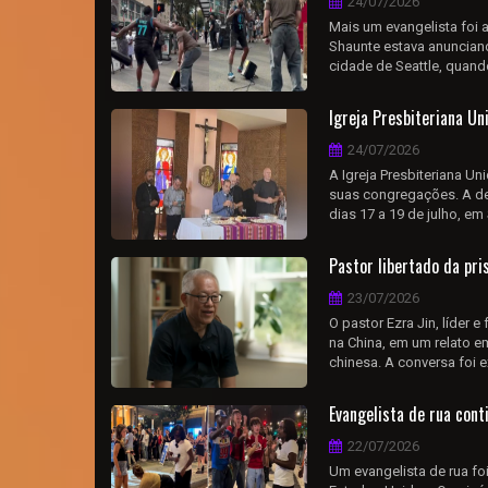
24/07/2026
Mais um evangelista foi
Shaunte estava anuncian
cidade de Seattle, quand
Igreja Presbiteriana U
24/07/2026
A Igreja Presbiteriana U
suas congregações. A de
dias 17 a 19 de julho, em 
Pastor libertado da pr
23/07/2026
O pastor Ezra Jin, líder 
na China, em um relato em
chinesa. A conversa foi 
Evangelista de rua con
22/07/2026
Um evangelista de rua fo