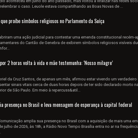
io aconteceu em julho do ano passado, mas voltou a viralizar nas redes soc
relembrar o caso. Leuole estava compartilhando as Boas Novas de ...
 que proíbe símbolos religiosos no Parlamento da Suíça
 abriram uma ação judicial para contestar uma emenda constitucional recém‑
amentares do Cantão de Genebra de exibirem símbolos religiosos visíveis du
for...
or 2 horas volta à vida e mãe testemunha: ‘Nosso milagre’
iel da Cruz Santos, de apenas um mês, afirmou estar vivendo um verdadeiro 
esentar sinais vitais cerca de duas horas depois de ter sido declarado morto n
erior de São Paulo. Em meio à repercuss&atil...
a presença no Brasil e leva mensagem de esperança à capital federal
municação amplia sua presença no Brasil com a aquisição de mais uma em
 de julho de 2026, às 18h, a Rádio Novo Tempo Brasília entra no ar na frequênci
.