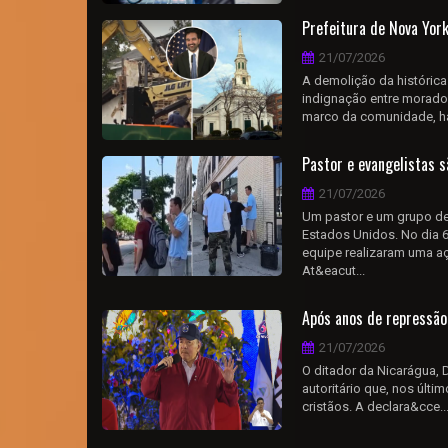
Prefeitura de Nova York
21/07/2026
A demolição da histórica
indignação entre morado
marco da comunidade, hav
Pastor e evangelistas 
21/07/2026
Um pastor e um grupo de
Estados Unidos. No dia 6
equipe realizaram uma a
At&eacut...
Após anos de repressão 
21/07/2026
O ditador da Nicarágua, D
autoritário que, nos últ
cristãos. A declara&cce..