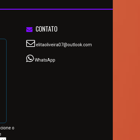
CONTATO
elitaoliveira07@outlook.com
WhatsApp
ecione o
e