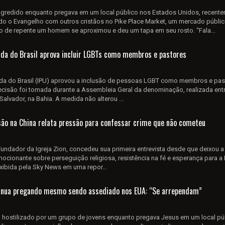
 agredido enquanto pregava em um local público nos Estados Unidos, recente
do o Evangelho com outros cristãos no Pike Place Market, um mercado públic
o de repente um homem se aproximou e deu um tapa em seu rosto. “Fala...
nida do Brasil aprova incluir LGBTs como membros e pastores
nida do Brasil (IPU) aprovou a inclusão de pessoas LGBT como membros e pas
cisão foi tomada durante a Assembleia Geral da denominação, realizada ent
Salvador, na Bahia. A medida não alterou ...
isão na China relata pressão para confessar crime que não cometeu
e fundador da Igreja Zion, concedeu sua primeira entrevista desde que deixou a
ocionante sobre perseguição religiosa, resistência na fé e esperança para a 
exibida pela Sky News em uma repor...
tinua pregando mesmo sendo assediado nos EUA: “Se arrependam”
i hostilizado por um grupo de jovens enquanto pregava Jesus em um local pú