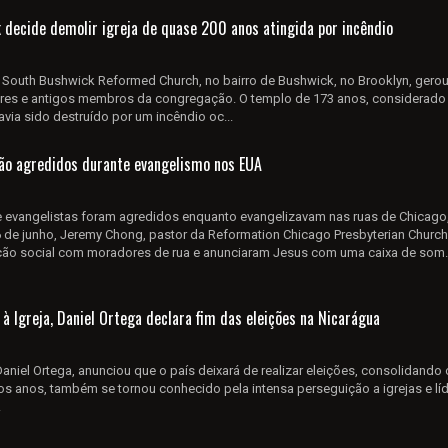
 decide demolir igreja de quase 200 anos atingida por incêndio
 South Bushwick Reformed Church, no bairro de Bushwick, no Brooklyn, gerou
res e antigos membros da congregação. O templo de 173 anos, considerad
ia sido destruído por um incêndio oc...
são agredidos durante evangelismo nos EUA
 evangelistas foram agredidos enquanto evangelizavam nas ruas de Chicago
 de junho, Jeremy Chong, pastor da Reformation Chicago Presbyterian Church
ção social com moradores de rua e anunciaram Jesus com uma caixa de som.
à Igreja, Daniel Ortega declara fim das eleições na Nicarágua
aniel Ortega, anunciou que o país deixará de realizar eleições, consolidando
imos anos, também se tornou conhecido pela intensa perseguição a igrejas e lí
.