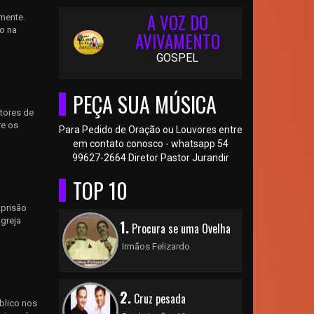
A VOZ DO
mente.
o na
AVIVAMENTO
GOSPEL
PEÇA SUA MÚSICA
tores de
re os
Para Pedido de Oração ou Louvores entre
em contato conosco - whatsapp 54
99627-2664 Diretor Pastor Jurandir
TOP 10
 prisão
Igreja
1.
Procura se uma Ovelha
Irmãos Felizardo
2.
Cruz pesada
blico nos