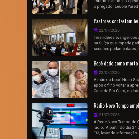
Estados Unidos. O episód
o pregador Leuole Yared 
Pastores contestam lei
22/07/2026
Três líderes evangélicos
na Suíça que impede parl
sessões parlamentares, in
Bebê dado como morto p
22/07/2026
A mãe do bebê Noah Gabr
após o filho voltar a apr
Casa de Rio Claro, no int
Rádio Novo Tempo ampli
21/07/2026
A Rede Novo Tempo de Co
rádio. A partir do dia 24
FM, levando informação..