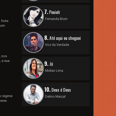
7.
Penielr
Fernanda Brum
 forte
o um
8.
Até aqui eu cheguei
Voz da Verdade
, nos
, e sua
9.
Jó
Midian Lima
10.
Deus é Deus
 o regime
Delino Marçal
deres