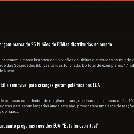
cançam marca de 25 bilhões de Bíblias distribuídas no mundo
lcançaram a marca histórica de 25 bilhões de Bíblias distribuídas no mundo
ade das Sociedades Bíblicas Unidas foi criada. Do total de exemplares, 1,1 bi
e Novos ...
tália removível para crianças geram polêmica nos EUA
 de bonecas com identidade de gênero trans, destinadas a crianças de 4 a 10
evistas para serem lançadas ainda este ano, provocaram uma série de reaçõ
 de l&iac...
enquanto prega nas ruas dos EUA: “Batalha espiritual”