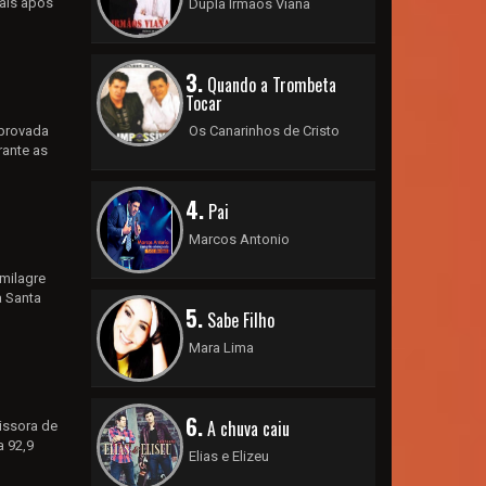
iais após
Dupla Irmãos Viana
3.
Quando a Trombeta
Tocar
aprovada
Os Canarinhos de Cristo
rante as
4.
Pai
Marcos Antonio
milagre
a Santa
5.
Sabe Filho
Mara Lima
6.
A chuva caiu
issora de
a 92,9
Elias e Elizeu