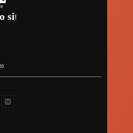
te
e - Volte sempre
20