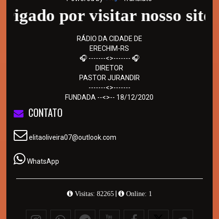
do por visitar nosso site - Vo
RÁDIO DA CIDADE DE
ERECHIM-RS
🎧 -------<>------- 🎧
DIRETOR
PASTOR JURANDIR
-------<>-------
FUNDADA --<>-- 18/12/2020
CONTATO
elitaoliveira07@outlook.com
WhatsApp
|
Visitas: 82265
Online: 1