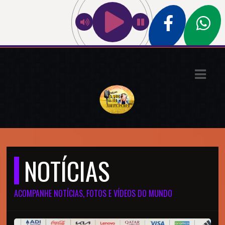
ASTS
IAS
IA
DOS
RAMAÇÃO
TOS
NOTÍCIAS
E
ACOMPANHE NOTÍCIAS, FOTOS E VÍDEOS DO MUNDO
E
ATO