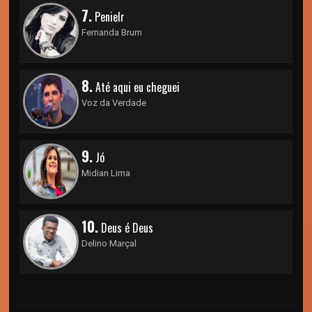
7.
Penielr
Fernanda Brum
8.
Até aqui eu cheguei
Voz da Verdade
9.
Jó
Midian Lima
10.
Deus é Deus
Delino Marçal