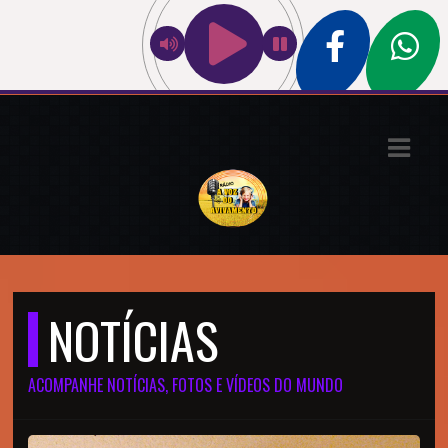
ASTS
IAS
IA
DOS
RAMAÇÃO
TOS
NOTÍCIAS
E
ACOMPANHE NOTÍCIAS, FOTOS E VÍDEOS DO MUNDO
E
ATO