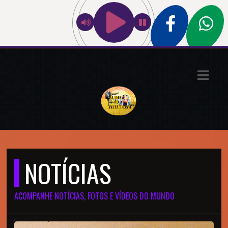
ASTS
IAS
IA
DOS
RAMAÇÃO
TOS
NOTÍCIAS
E
ACOMPANHE NOTÍCIAS, FOTOS E VÍDEOS DO MUNDO
E
ATO